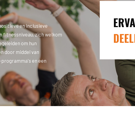
ERVA
positieve en inclusieve
DEE
n fitnessniveau, zich welkom
begeleiden om hun
en door middel van
t-programma's en een