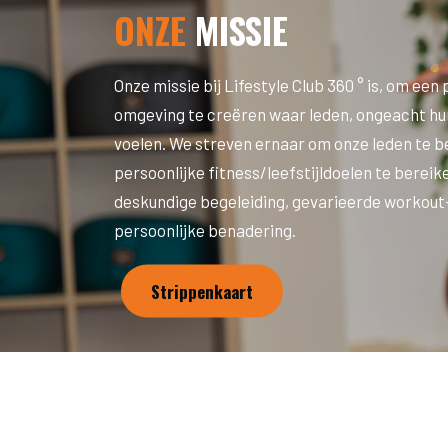
ONZE
MISSIE
Onze missie bij Lifestyle Club 360 ° is, om een 
omgeving te creëren waar leden, ongeacht hu
voelen. We streven ernaar om onze leden te 
persoonlijke fitness/leefstijldoelen te bereik
deskundige begeleiding, gevarieerde workou
persoonlijke benadering.
Strippenkaart