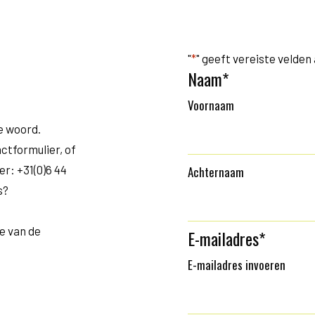
"
*
" geeft vereiste velden
Naam
*
Voornaam
te woord.
tformulier, of
r: +31(0)6 44
Achternaam
s?
te van de
E-mailadres
*
E-mailadres invoeren