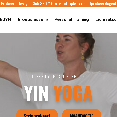
Probeer Lifestyle Club 360 ° Gratis uit tijdens de uitprobeerdagen!
EGYM
Groepslessen
Personal Training
Lidmaats
LIFESTYLE CLUB 360 °
YIN
YOGA
Strippenkaart
MAANDACTIE